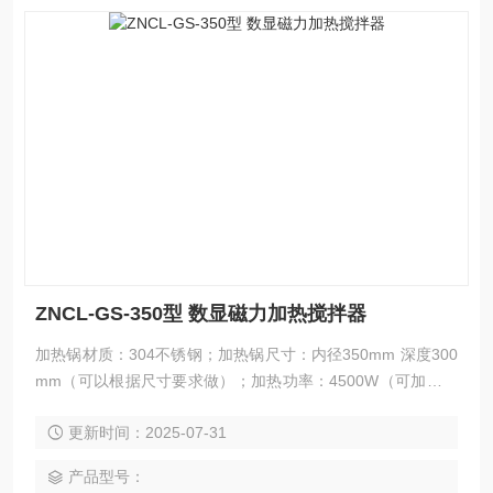
ZNCL-GS-350型 数显磁力加热搅拌器
加热锅材质：304不锈钢；加热锅尺寸：内径350mm 深度300
mm（可以根据尺寸要求做）；加热功率：4500W（可加大功
率）；工作电源：220V/50Hz （可做出口型110V/60Hz）；控
更新时间：2025-07-31
温范围：室温—400℃（可定制500℃、600℃）；控温精度：
±1℃；转速范围：20—2500转/分；定时功能：可选；调压功
产品型号：
能：可选；可根据要求定制各种类型的磁力加热搅拌器。