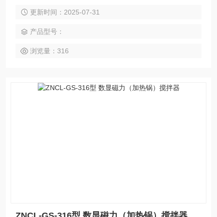
分双路温度保护，防干烧功能恒温加热，转速单独控制/显示控
更新时间：2025-07-31
温精度：分辨率0.1℃，精度±0.2℃内、外传感器可交替测控
水、介质温度Pt100测温，智能PID控制，精确可靠PC透明耐
产品型号：
高温水槽，可直接查看反应过程
浏览量：316
ZNCL-GS-316型 数显磁力（加热锅）搅拌器