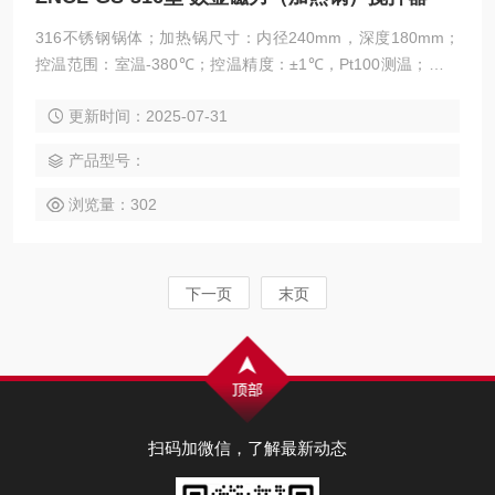
316不锈钢锅体；加热锅尺寸：内径240mm，深度180mm；
控温范围：室温-380℃；控温精度：±1℃，Pt100测温；内、
外传感器可交替测控溶液温度；转速范围：50-2500转/分；P
更新时间：2025-07-31
WM闭环恒速软启动，高速不跳子；
产品型号：
浏览量：302
下一页
末页
扫码加微信，了解最新动态