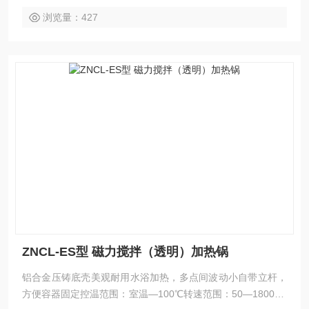
浏览量：427
ZNCL-ES型 磁力搅拌（透明）加热锅
铝合金压铸底壳美观耐用水浴加热，多点间波动小自带立杆，
方便容器固定控温范围：室温—100℃转速范围：50—1800转/