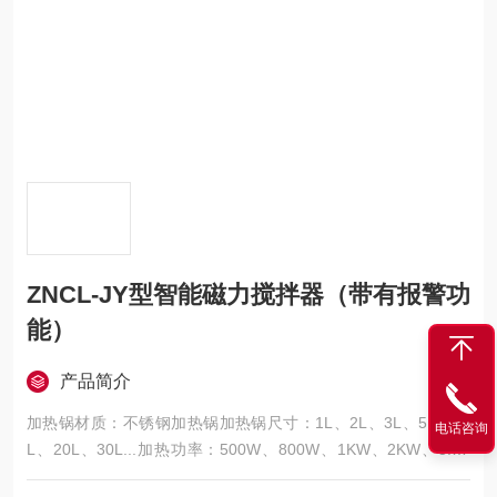
ZNCL-JY型智能磁力搅拌器（带有报警功
能）
产品简介
加热锅材质：不锈钢加热锅加热锅尺寸：1L、2L、3L、5L、10
电话咨询
L、20L、30L...加热功率：500W、800W、1KW、2KW、3.5K
W、4.5KW、5KW...控温范围：室温—250℃控温精度：±0.1℃转