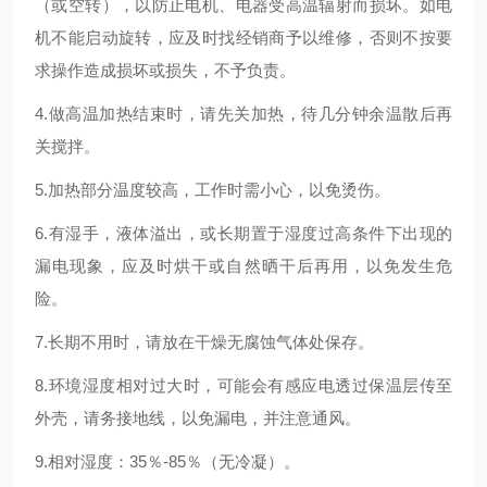
（或空转），以防止电机、电器受高温辐射而损坏。如电
机不能启动旋转，应及时找经销商予以维修，否则不按要
求操作造成损坏或损失，不予负责。
4.做高温加热结束时，请先关加热，待几分钟余温散后再
关搅拌。
5.加热部分温度较高，工作时需小心，以免烫伤。
6.有湿手，液体溢出，或长期置于湿度过高条件下出现的
漏电现象，应及时烘干或自然晒干后再用，以免发生危
险。
7.长期不用时，请放在干燥无腐蚀气体处保存。
8.环境湿度相对过大时，可能会有感应电透过保温层传至
外壳，请务接地线，以免漏电，并注意通风。
9.相对湿度：35％-85％（无冷凝）。