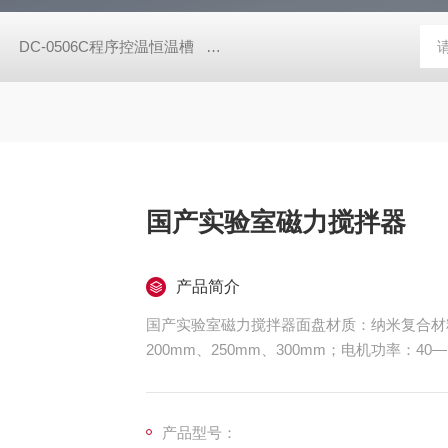
DC-0506C程序控温恒温槽
DC-0506-II高低温一体恒温槽
S
国产实验室磁力搅拌器
产品简介
国产实验室磁力搅拌器面盘材质：纳米复合材
200mm、250mm、300mm；电机功率：40—1
0转/分（数显）；定时范围：可选；工作时间
产品型号：