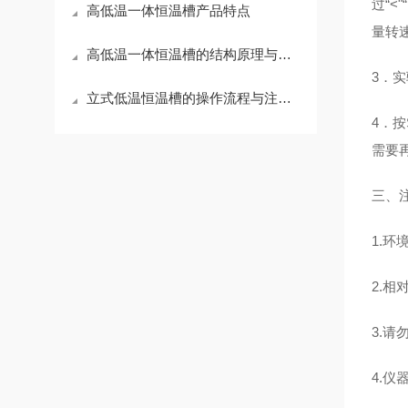
过“<
高低温一体恒温槽产品特点
量转速
高低温一体恒温槽的结构原理与操作维护全解析
3．
立式低温恒温槽的操作流程与注意事项：从加液到设定的完整指南
4．
需要
三、
1.环
2.相
3.请
4.