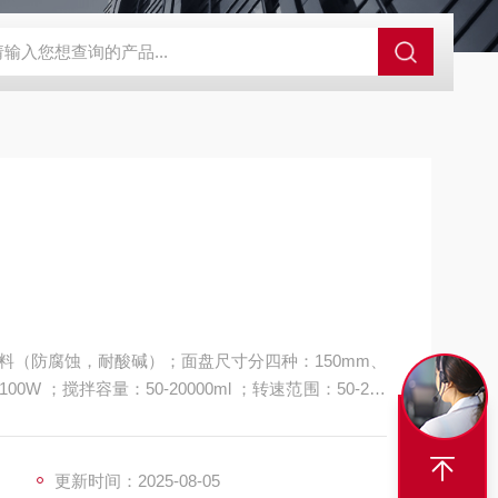
C系列单加热恒温槽
GX-2020高温循环器
HX系列低温恒温循环
料（防腐蚀，耐酸碱）；面盘尺寸分四种：150mm、
00W ；搅拌容量：50-20000ml ；转速范围：50-250
：连续。
更新时间：2025-08-05