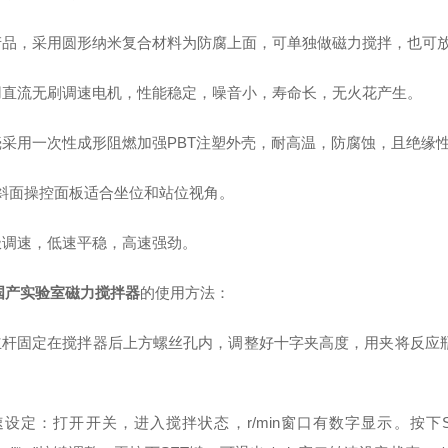
型产品，采用圆形纳米复合材料为防腐上面，可单独做磁力搅拌，也可
采用直流无刷调速电机，性能稳定，噪音小，寿命长，无火花产生。
外壳采用一次性成形阻燃加强PBT注塑外壳，耐高温，防腐蚀，且绝缘
0°斜面操控面板适合坐位和站位视角。
无极调速，低速平稳，高速强劲。
国产实验室磁力搅拌器
的使用方法：
将立杆固定在搅拌器后上方螺丝孔内，调整好十字夹高度，用夹将反应瓶
速设定：打开开关，进入搅拌状态，r/min窗口有数字显示。按下SET