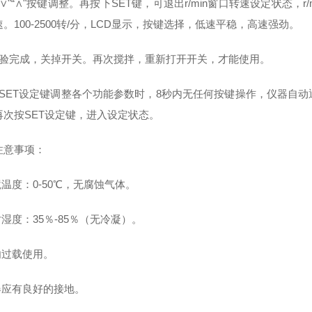
"“∨"“∧"按键调整。再按下SET键，可退出r/min窗口转速设定状态，
。100-2500转/分，LCD显示，按键选择，低速平稳，高速强劲。
实验完成，关掉开关。再次搅拌，重新打开开关，才能使用。
按SET设定键调整各个功能参数时，8秒内无任何按键操作，仪器自
再次按SET设定键，进入设定状态。
注意事项：
境温度：0-50℃，无腐蚀气体。
对湿度：35％-85％（无冷凝）。
勿过载使用。
仪器应有良好的接地。