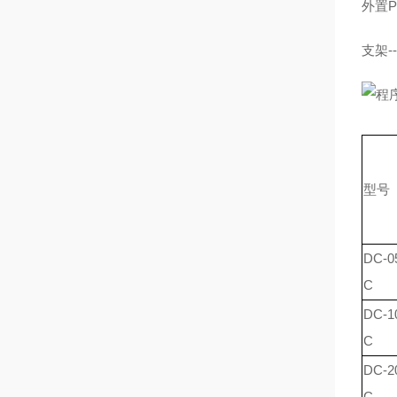
外置P
支架
型
号
DC-0
C
DC-1
C
DC-2
C