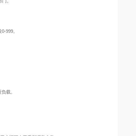
部门。
-999。
。
断负载。