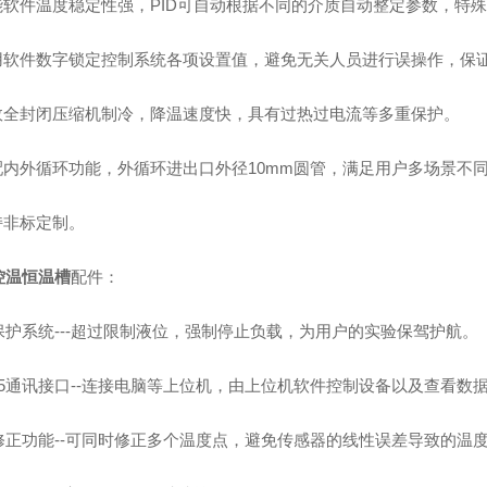
智能软件温度稳定性强，PID可自动根据不同的介质自动整定参数，特
使用软件数字锁定控制系统各项设置值，避免无关人员进行误操作，保
高效全封闭压缩机制冷，降温速度快，具有过热过电流等多重保护。
标配内外循环功能，外循环进出口外径10mm圆管，满足用户多场景不
持非标定制。
控温恒温槽
配件：
保护系统---超过限制液位，强制停止负载，为用户的实验保驾护航。
485通讯接口--连接电脑等上位机，由上位机软件控制设备以及查看数
修正功能--可同时修正多个温度点，避免传感器的线性误差导致的温