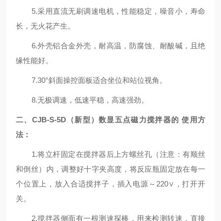
5.采用直流无刷调速电机，性能稳定，噪音小，寿命
长，无火花产生。
6.外壳铝合金外壳，耐高温，防腐蚀
、耐酸碱
，且绝
缘性能好。
7.30°斜面操控面板适合坐位和站位视角。
8.无极调速，低速平稳，高速强劲。
二、CJB-S
-5D（新
型
）数显五
点磁力搅拌器的
使用方
法
：
1.将立杆固定在搅拌器后上方螺丝孔（注意：有顺丝
和倒丝）内，调整好十字夹高度，将反应瓶固定放在每一
个位置上，放入合适搅拌子，插入电源～220∨，打开开
关。
2.搅拌器侧面有一根测速探棒，用来检测转速，直接