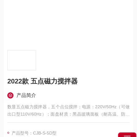
2022款 五点磁力搅拌器
产品简介
数显五点磁力搅拌器，五个点位搅拌；电源：220V/50Hz（可做
出口型110V/60Hz）；面盘材质：黑晶玻璃面板（耐高温、防腐
蚀）；工作尺寸：450*105mm；搅拌容量：0-500ml×5；转速范
围：50-2000转/分；可多点同步搅拌，也可以单点单独搅拌；也
产品型号：CJB-S-5D型
可以根据客户的要求定制。