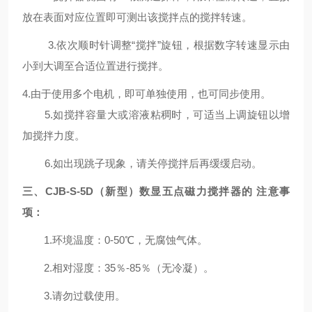
放在表面对应位置即可测出该搅拌点的搅拌转速。
3.依次顺时针调整“搅拌”旋钮，根据数字转速显示由
小到大调至合适位置进行搅拌。
4.由于使用多个电机，即可单独使用，也可同步使用。
5.如搅拌容量大或溶液粘稠时，可适当上调旋钮以增
加搅拌力度。
6.如出现跳子现象，请关停搅拌后再缓缓启动。
三、
CJB-S
-5D（新
型
）数显五
点磁力搅拌器
的
注意事
项
：
1.环境温度：0-50℃，无腐蚀气体。
2.相对湿度：35％-85％（无冷凝）。
3.请勿过载使用。