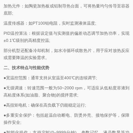
加热元件：如陶瓷加热板或铝制导热台面，可将热量均匀传导至容器
底部;
温度传感器：如PT100铂电阻，实时监测液体温度;
PID温控算法：根据设定值与实测值的偏差动态调节加热功率，实现
±0.1℃级别的高精度控温;
部分机型还配备冷却机制，如水冷循环或散热片，用于应对放热反应
或需要降温的实验需求。
二、技术特点与性能优势
●宽温控范围：通常支持从室温至400℃的连续调节;
●无级调速：转速范围一般为50~2000 rpm，可适应从低粘度溶液到
高粘度体系(如油脂、聚合物)的搅拌需求;
●高扭矩电机：确保在高负载下仍能稳定运行;
●多重安全保护：包括超温自动断电、防烫外壳、接地保护等，保障
操作安全;
●智能化操作：支持定时(0–9999分钟)、参数记忆、液晶数显等功