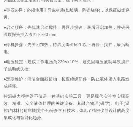
为确保设备正常运行与实验安全，操作时需注意：
●容器选择：必须使用非导磁材质(如玻璃、陶瓷烧杯)，以保证磁场穿
透;
●启动顺序：先低速启动搅拌，再逐步提速，最后开启加热，并确保
温度探头插入液面下≥20 mm;
●停机步骤：先关闭加热，待温度降至50℃以下再停止搅拌，最后断
电;
●电压稳定：建议工作电压为220V±10%，避免因电压波动导致搅拌
子跳动或失控;
●定期维护：清洁台面残留物，检查绝缘部件，防止液体渗入电路造
成损坏。
控温磁力搅拌器不仅是一种基础实验工具，更是现代实验室实现高
效、精准、安全液体处理的关键设备。其融合物理(磁学)、电子(温
控)与材料(耐腐蚀搅拌子)等多学科技术，体现了精密仪器设计的高度
集成化与智能化趋势。