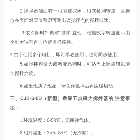
2.搅拌器侧面有一根测速探棒，用来检测转速，直接
放在表面对应位置即可测出该搅拌点的搅拌转速。
3.依次顺时针调整“搅拌"旋钮，根据数字转速显示由
小到大调至合适位置进行搅拌。
4.由于使用多个电机，即可单独使用，也可同步使用。
5.如搅拌容量大或溶液粘稠时，可适当上调旋钮以增
加搅拌力度。
6.如出现跳子现象，请关停搅拌后再缓缓启动。
三、
CJB-S
-5D（新
型
）数显五
点磁力搅拌器
的
注意事
项
：
1.环境温度：0-50℃，无腐蚀气体。
2.相对湿度：35％-85％（无冷凝）。