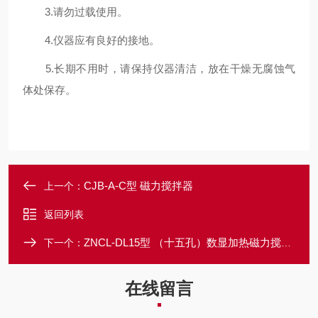
3.请勿过载使用。
4.仪器应有良好的接地。
5.长期不用时，请保持仪器清洁，放在干燥无腐蚀气
体处保存。
CJB-A-C型 磁力搅拌器
上一个：
返回列表
ZNCL-DL15型 （十五孔）数显加热磁力搅拌器
下一个：
在线留言