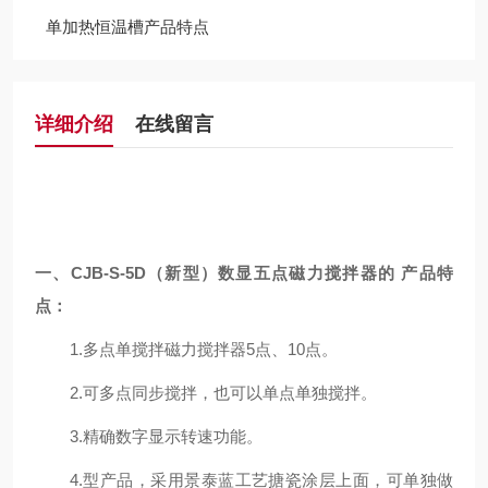
单加热恒温槽产品特点
详细介绍
在线留言
一、
CJB-S
-5D（新
型
）数显五
点磁力搅拌器
的
产品特
点
：
1.多点单搅拌磁力搅拌器5点、10点。
2.可多点同步搅拌，也可以单点单独搅拌。
3.精确数字显示转速功能。
4.型产品，采用
景泰蓝工艺搪瓷涂层
上面，可单独做