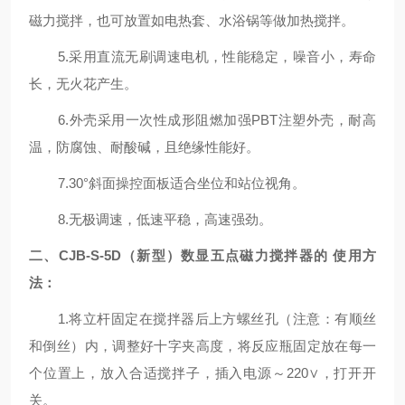
磁力搅拌，也可放置如电热套、水浴锅等做加热搅拌。
5.采用直流无刷调速电机，性能稳定，噪音小，寿命
长，无火花产生。
6.外壳采用一次性成形阻燃加强PBT注塑外壳，耐高
温，防腐蚀
、耐酸碱
，且绝缘性能好。
7.30°斜面操控面板适合坐位和站位视角。
8.无极调速，低速平稳，高速强劲。
二、CJB-S
-5D（新
型
）数显五
点磁力搅拌器的
使用方
法
：
1.将立杆固定在搅拌器后上方螺丝孔（注意：有顺丝
和倒丝）内，调整好十字夹高度，将反应瓶固定放在每一
个位置上，放入合适搅拌子，插入电源～220∨，打开开
关。