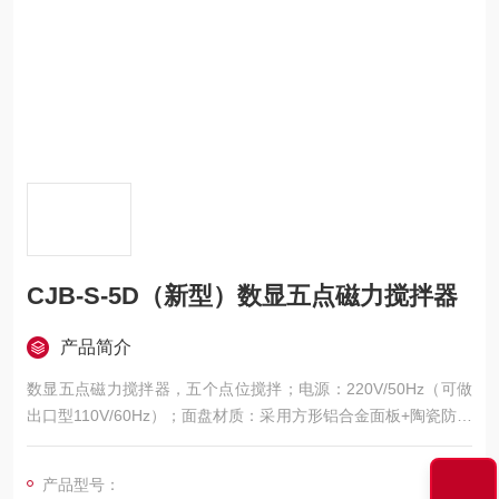
CJB-S-5D（新型）数显五点磁力搅拌器
产品简介
数显五点磁力搅拌器，五个点位搅拌；电源：220V/50Hz（可做
出口型110V/60Hz）；面盘材质：采用方形铝合金面板+陶瓷防腐
涂层；工作尺寸：450*105mm；搅拌容量：0-500ml×5；转速范
围：50-2000转/分；可多点同步搅拌，也可以单点单独搅拌；
产品型号：