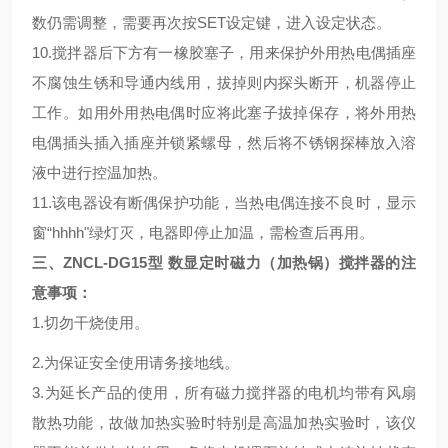
数仍需调整，需要再次按
SET
设定键，进入设定状态。
10.
搅拌器后下方有一橡胶塞子，用来保护外用热电偶插座
不腐蚀生锈和导通内线用，拔掉则内探头断开，机器停止
工作。如用外用热电偶时应将此塞子拔掉保存，将外用热
电偶插头插入插座并锁紧螺母，然后将不锈钢探棒放入溶
液中进行控温加热。
11.
该电器设有断偶保护功能，当热电偶连接不良时，显示
窗
“hhhh"
绿灯灭，电器即停止加温，需检查后再用。
三、
ZNCL-DG15型 数显定时磁力（加热锅）搅拌器的
注
意事项
：
1.
切勿干烧使用。
2.
为保证安全使用请务接地线。
3.
为延长产品的使用，所有磁力搅拌器的电机均带有风扇
散热功能，故做加热实验时特别是高温加热实验时，该仪