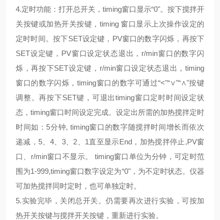
4.
定时功能：打开总开关，
timing
窗口显示
“0"
。按下搅拌开
关按键或加热开关按键，
timing
窗口显示上次操作设定的
定时时间。按下
SET
设定键，
PV
窗口的数字闪烁，再按下
SET
设定键，
PV
窗口设定状态退出，
r/min
窗口的数字闪
烁，再按下
SET
设定键，
r/min
窗口设定状态退出，
timing
窗口的数字闪烁，
timing
窗口的数字可通过
“<"“∨"“∧"
按键
调整。再按下
SET
键，可退出
timing
窗口定时时间设定状
态，
timing
窗口时间设定完成。设定出所需的加热搅拌定时
时间如：
5
分钟
, timing
窗口的数字随搅拌时间增长而依次
递减，
5
、
4
、
3
、
2
、
1
直至显示
End
，加热搅拌停止
,PV
窗
口、
r/min
窗口不显示。
timing
窗口单位为分钟，可定时范
围为
1-999,timing
窗口数字设定为
“0"
，为不定时状态。仪器
可加热搅拌同时定时，也可单独定时。
5.
实验完毕，关闭总开关。仍需要再次进行实验，可按加
热开关按键与搅拌开关按键，重新进行实验。