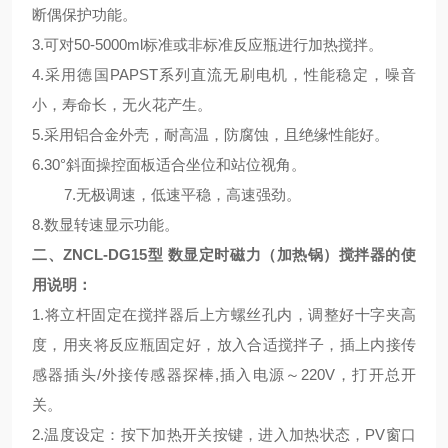
断偶保护功能。
3.
可对
50-5000ml
标准或非标准反应瓶进行加热搅拌。
4.
采用德国
PAPST
系列直流无刷电机，性能稳定，噪音
小，寿命长，无火花产生。
5.
采用铝合金外壳，耐高温，防腐蚀，且绝缘性能好。
6.30°
斜面操控面板适合坐位和站位视角。
7.
无极调速，低速平稳，高速强劲。
8.
数显转速显示功能。
二、
ZNCL-DG15型 数显定时磁力（加热锅）搅拌器的
使
用说明
：
1.将立杆固定在搅拌器后上方螺丝孔内，调整好十字夹高
度，用夹将反应瓶固定好，放入合适搅拌子，插上内接传
感器插头/外接传感器探棒,插入电源～220V，打开总开
关。
2.
温度设定：按下加热开关按键，进入加热状态，
PV
窗口