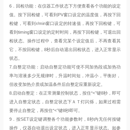
6
．回检功能：在仪器工作状态下方便查看各个功能的设定
值。按下回检键，可看到
PV
窗口设定的温度值，再按下回
检键，可看到
r/min
窗口设定的转速值，再按下回检键，可
看到
timing
窗口设定的定时时间，再按下回检键，可退出回
检状态。操作过程中，查看完某个设定值后，不再查看其
它，不按回检键，
8
秒后自动退出回检状态，进入正常显示
状态。
7.
自整定功能：启动自整定功能可使不同加热段或加热功
率与溶液多少无规律时，升温时间短，冲温小，平衡好，
但改变加热介质或加温条件后自整定应重新设定。
8.
启动自整定：在正常测量控制状态，按住
“<"
键
8
秒，即可
进入自整定状态，自整定状态下ＡＴ灯闪烁，如果过程需
要停止自整定，再按住
“<"
键
8
秒即可。
9
．按
SET
设定键调整各个功能参数时，
8
秒内无任何按键
操作，仪器自动退出设定状态，进入正常显示状态。如参