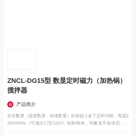
ZNCL-DG15型 数显定时磁力（加热锅）
搅拌器
产品简介
在全数显（温度数显、转速数显）的基础上多了定时功能；电源2
20V/50Hz（可做出口型110V）铝制锅体，特氟龙不粘涂层，防
腐蚀易清洗；自带立杆，方便容器固定；加热锅尺寸分四种：13