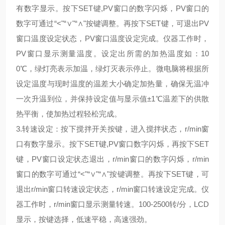
有数字显示。按下
SET
键
,PV
窗口的数字闪烁，
PV
窗口的
数字可通过
“<"“∨"“∧"
按键调整。再按下
SET
键，可退出
PV
窗口温度设定状态，
PV
窗口温度设定完成。仪器工作时，
PV
窗口显示测量温度。设定出所需的加热温度如：
10
0℃
，绿灯亮表示加温，绿灯灭表示停止。微电脑将根据所
设定温度与现时温度的温差大小确定加热量，确保无温冲
一次升温到位，并保持设定值与显示值
±1℃
温差下的供散
热平衡，使加热过程轻松完成。
3.
转速设定：按下搅拌开关按键，进入搅拌状态，
r/min
窗
口有数字显示。按下
SET
键
,PV
窗口数字闪烁，再按下
SET
键，
PV
窗口设定状态退出，
r/min
窗口的数字闪烁，
r/min
窗口的数字可通过
“<"“∨"“∧"
按键调整。再按下
SET
键，可
退出
r/min
窗口转速设定状态，
r/min
窗口转速设定完成。仪
器工作时，
r/min
窗口显示测量转速。
100-2500
转
/
分，
LCD
显示，按键选择，低速平稳，高速强劲。