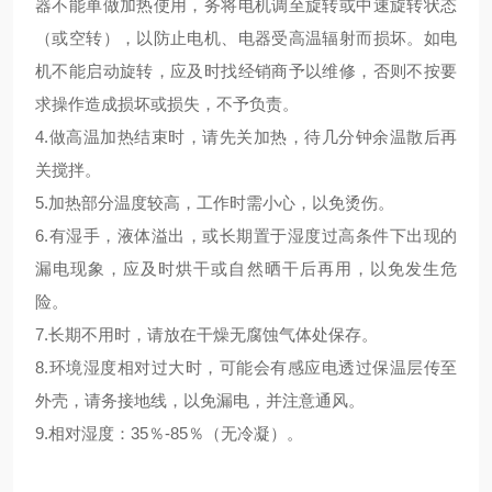
器不能单做加热使用，务将电机调至旋转或中速旋转状态
（或空转），以防止电机、电器受高温辐射而损坏。如电
机不能启动旋转，应及时找经销商予以维修，否则不按要
求操作造成损坏或损失，不予负责。
4.
做高温加热结束时，请先关加热，待几分钟余温散后再
关搅拌。
5.
加热部分温度较高，工作时需小心，以免烫伤。
6.
有湿手，液体溢出，或长期置于湿度过高条件下出现的
漏电现象，应及时烘干或自然晒干后再用，以免发生危
险。
7.
长期不用时，请放在干燥无腐蚀气体处保存。
8.
环境湿度相对过大时，可能会有感应电透过保温层传至
外壳，请务接地线，以免漏电，并注意通风。
9.
相对湿度：
35
％
-85
％（无冷凝）。