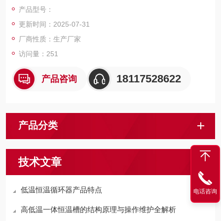
0*70mm、190*105mm、240*160mm、310*170mm；控温范
产品型号：
围：室温—250℃；控温精度：±1℃；内、外传感器可交替测控
更新时间：2025-07-31
溶液温度；转速范围：50-2500转/分；定时范围：0-999min；P
WM闭环恒速软启动，高速不跳子；
厂商性质：生产厂家
访问量：251
18117528622
产品咨询
产品分类
技术文章
低温恒温循环器产品特点
电话咨询
高低温一体恒温槽的结构原理与操作维护全解析