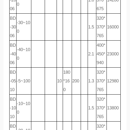
0
06
675
BD
320*
-30~10
-30
1.5
370*
16000
0
06
765
BD
400*
-40~10
-40
2.1
450*
23000
0
06
940
BD
180
320*
-05
-5~100
10
*16
200
1.3
370*
12980
10
0
765
BD
320*
-10~10
-10
1.5
370*
13800
0
10
765
BD
320*