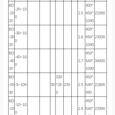
BD
400*
-20~10
-20
2.5
450*
21000
0
20
1040
BD
400*
-30~10
-30
2.6
450*
23000
0
20
1040
BD
450*
-40~10
-40
2.7
540*
34000
0
20
1090
BD
330
450*
-05
-5~100
30
*28
230
2.5
540*
21800
30
0
990
BD
450*
-10~10
-10
2.6
540*
23900
0