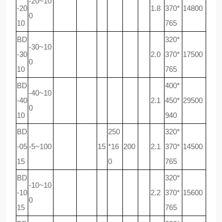
-20~10
-20
1.8
370*
14800
0
10
765
BD
320*
-30~10
-30
2.0
370*
17500
0
10
765
BD
400*
-40~10
-40
2.1
450*
29500
0
10
940
BD
250
320*
-05
-5~100
15
*16
200
2.1
370*
14500
15
0
765
BD
320*
-10~10
-10
2.2
370*
15600
0
15
765