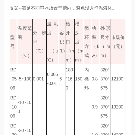
支架--满足不同容器放置于槽内，避免没入恒温液体。
波动
槽
槽
温度范
循
功
外形
分辨
度
容
开
深
型
围
环
率
尺寸
市场价
率
积
口
度
号
方
（
k
（
m
（元）
（
℃）
（
±
(L)
（
m
（
m
（
℃）
式
w）
m）
℃）
m）
m）
BD
180
内
320*
0.005
-05
-5~100
0.001
6
*16
150
循
0.8
370*
12100
-0.01
06
0
环
675
BD
320*
-10~10
-10
0.9
370*
13200
0
06
675
BD
320*
-20~10
-20
1.0
370*
14200