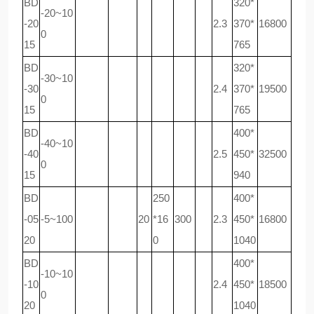
BD
320*
-20~10
-20
2.3
370*
16800
0
15
765
BD
320*
-30~10
-30
2.4
370*
19500
0
15
765
BD
400*
-40~10
-40
2.5
450*
32500
0
15
940
BD
250
400*
-05
-5~100
20
*16
300
2.3
450*
16800
20
0
1040
BD
400*
-10~10
-10
2.4
450*
18500
0
20
1040