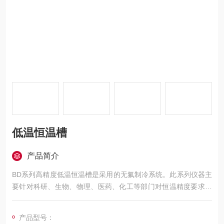
低温恒温槽
产品简介
BD系列高精度低温恒温槽是采用的无氟制冷系统。此系列仪器主
要针对科研、生物、物理、医药、化工等部门对恒温精度要求较
高而研制的低温实验仪器，具有使槽内温度与均匀、智能控温更
精确（温度波动度范围：±0.005-±0.01℃）等特点。亦可作普通
产品型号：
温度计及其它温度测量仪表制造中的定标用途。