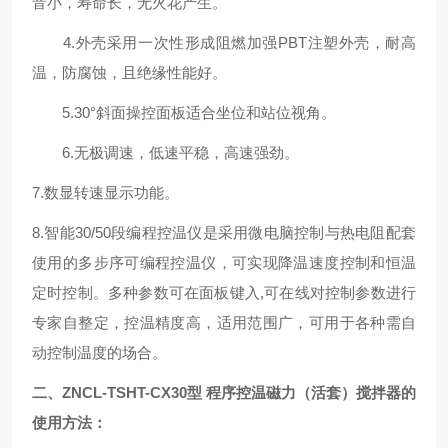
音小，寿命长，无火花产生。
4.外壳采用一次性形成阻燃加强PBT注塑外壳，耐高
温，防腐蚀，且绝缘性能好。
5.30°斜面操控面板适合坐位和站位视角。
6.无极调速，低速平稳，高速强劲。
7.数显转速显示功能。
8.智能30/50段编程控温仪是采用微电脑控制与热电阻配套
使用的多步序可编程控温仪，可实现降温速度控制和恒温
定时控制。多种参数可在面板键入,可在线对控制参数进行
专家自整定，控温精度高，适用范围广，可用于各种需自
动控制温度的场合。
二、
ZNCL-TS
HT
-CX30型 程序控温磁力（
活套
）
搅拌器的
使用方法
：