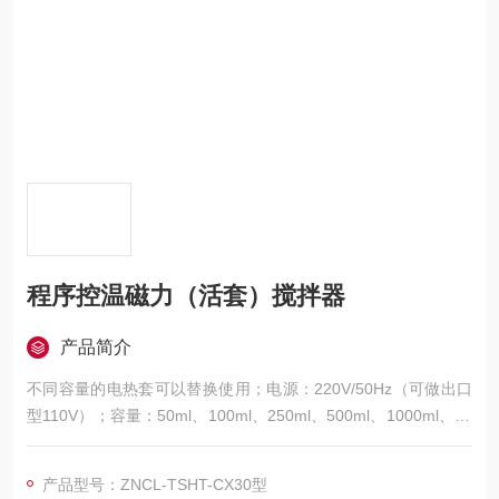
程序控温磁力（活套）搅拌器
产品简介
不同容量的电热套可以替换使用；电源：220V/50Hz（可做出口
型110V）；容量：50ml、100ml、250ml、500ml、1000ml、20
00ml...加热功率：110W、130W、216W、220W、530W、650
W...控温范围：室温-380℃；程序控温段：30段；控温精度：±0.
产品型号：ZNCL-TSHT-CX30型
5℃，Pt100测温；分辨率：0.1℃内、外传感器可交替测控溶液