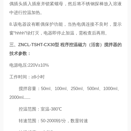
偶插头插入插座并锁紧螺母，然后将不锈钢探棒放入溶液
中进行控温加热。
8.该电器设有断偶保护功能，当热电偶连接不良时，显示
窗“hhhh”绿灯灭，电器即停止加温，需检查后再用。
三、
ZNCL-TS
HT
-CX30型 程序控温磁力（
活套
）
搅拌器的
技术参数
：
电源电压:220V±10%
工作时间：≥8小时
搅拌容量：50ml、100ml、250ml、500ml、1000ml、
2000ml......
控温范围：室温-380℃
转速范围：50-2000转/分，数显转速