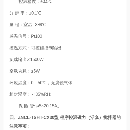
控温精度：±0.5℃
分 辨 率：±0.1℃
量 程：室温--399℃
感温信号：Pt100
控温方式：可控硅控制输出
负载输出:≤1500W
空载功耗：≤5W
环境温度：0—50℃，无腐蚀气体
相对湿度：＜85%RH;
保 险 管: ø5×20 15A。
四、ZNCL-TS
HT
-CX30型 程序控温磁力（
活套
）搅拌器的
注意事项
：