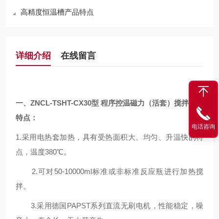
高精度恒温槽产品特点
详细介绍
在线留言
一、
ZNCL-TS
HT
-CX30型 程序控温磁力（
活套
）
搅拌器的
特点：
电话咨询
1.采用电热套加热，具有受热面积大、均匀、升温快的特
点，温度380℃。
2.可对50-10000ml标准或非标准反应瓶进行加热搅
拌。
3.采用德国PAPST系列直流无刷电机，性能稳定，噪