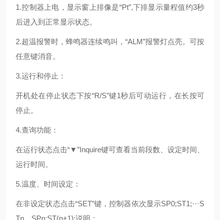
1.控制器上电，显示窗上排像是“Pt”,下排显示量程值约3秒
后进入到正常显示状态。
2.超温报警时，蜂鸣器连续鸣叫，“ALM”报警灯点亮。可按
任意键消音。
3.运行和停止：
开机处在停止状态下按“R/S”键1秒后可动运行，在长按可
停止。
4.查询功能：
在运行状态点击“▼”Inquire键可查看当前段数、设定时间、
运行时间。
5.温度、时间设定：
在非设定状态点击“SET”键，控制器依次显示SP0;ST1;···S
Tn，SPn;ST(n+1);说明：