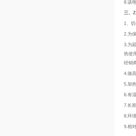
8.
该
三、
1、
2.
为
3.
为
热使
经销
4.
做
5.
加
6.
有
7.
长
8.
环
9.
相