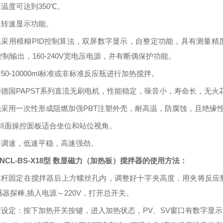
面温度可达到
350℃
。
显转速显示功能。
温采用模糊
PID
控制算法，双屏数字显示，自整定功能，具有测量精
控制输出，
160-240V
宽电压电源，并有断偶保护功能。
对
50-10000ml
标准或非标准反应瓶进行加热搅拌。
用德国
PAPST
系列直流无刷电机，性能稳定，噪音小，寿命长，无火
壳采用一次性形成阻燃加强
PBT
注塑外壳，耐高温，防腐蚀，且绝缘
斜面操控面板适合坐位和站位视角。
极调速，低速平稳，高速强劲。
ZNCL-BS-X18型 数显磁力（加热板）搅拌器的
使用方法
：
将立杆固定在搅拌器后上方螺丝孔内，调整好十字夹高度，用夹将反
器探棒,插入电源～220V，打开总开关。
度设定：按下加热开关按键，进入加热状态，
PV
、
SV
窗口有数字显示