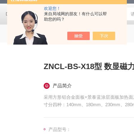
欢迎您！
DC-0506C程序控温恒温槽
来自局域网的朋友！有什么可以帮
DC-0506-II高低温一体恒温槽
S
助您的吗？
ZNCL-BS-X18型 数
产品简介
采用方形铝合金面板+景泰蓝涂层面板加热面
寸分四种：140mm、180mm、230mm、280
温范围：室温-380℃；控温精度：±1℃，P
围：50-2500转/分；PWM闭环恒速软启动
产品型号：