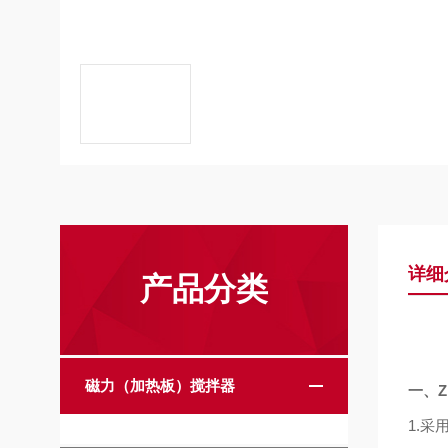
详细
产品分类
磁力（加热板）搅拌器
一、
1.