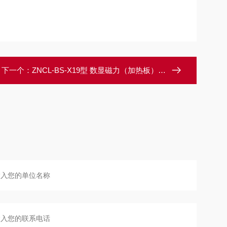
下一个：
ZNCL-BS-X19型 数显磁力（加热板）搅拌器