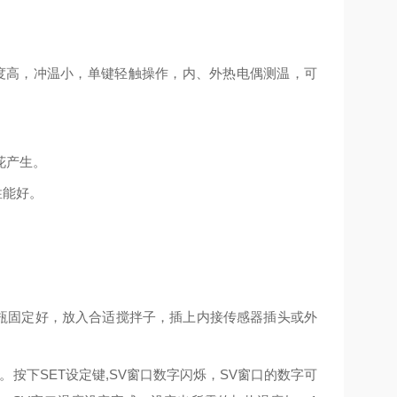
度高，冲温小，单键轻触操作，内、外热电偶测温，可
花产生。
性能好。
应瓶固定好，放入合适搅拌子，插上内接传感器插头或外
。按下
SET
设定键
,SV
窗口数字闪烁，
SV
窗口的数字可