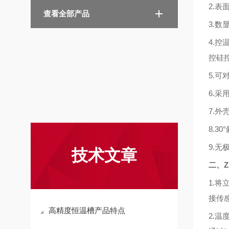
2.
表
查看全部产品
3.
数
4.
控
控硅
5.
可
6.
采
7.
外
8.30°
9.
无
技术文章
二、
1.
接传感
高精度恒温槽产品特点
2.
温