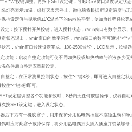
<"“∨"“∧"
按键调整。再按下
SET
设定键，可退出
SV
窗口温度设定状态
，绿灯亮表示加温，绿灯灭表示停止。微电脑将根据所设定温度与现
并保持设定值与显示值
±1℃
温差下的供散热平衡，使加热过程轻松完
速设定：按下搅拌开关按键，进入搅拌状态，
r/min
窗口有数字显示。
设定状态退出，
r/min
窗口的数字闪烁，
r/min
窗口的数字可通过
“<"“∨
定状态，
r/min
窗口转速设定完成。
100-2500
转
/
分，
LCD
显示，按键选
整定功能：启动自整定功能可使不同加热段或加热功率与溶液多少无
加温条件后自整定应重新设定。
动自整定：在正常测量控制状态，按住
“<"
键
8
秒，即可进入自整定状
再按住
“<"
键
8
秒即可。
SET
设定键调整各个功能参数时，
8
秒内无任何按键操作，仪器自动
再次按
SET
设定键，进入设定状态。
拌器后下方有一橡胶塞子，用来保护外用热电偶插座不腐蚀生锈和导
电偶时应将此塞子拔掉保存，将外用热电偶插头插入插座并锁紧螺母