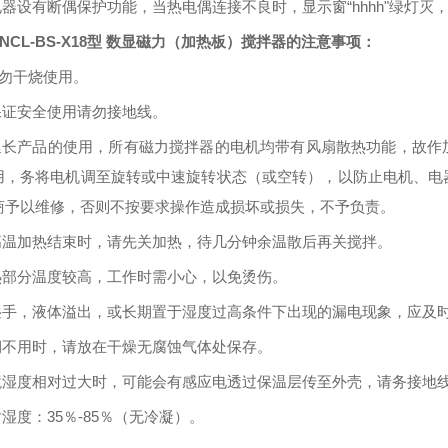
电器设有断偶保护功能，当热电偶连接不良时，显示窗
“hhhh"
绿灯灭
ZNCL-BS-X18型 数显磁力（加热板）搅拌器的
注意事项
：
切勿干烧使用。
保证安全使用请勿接地线。
延长产品的使用，所有磁力搅拌器的电机均带有风扇散热功能，故作
用，务将电机调至旋转或中速旋转状态（或空转），以防止电机、电
商予以维修，否则不按要求操作造成损坏或损失，不予负责。
高温加热结束时，请先关加热，待几分钟余温散后再关搅拌。
热部分温度较高，工作时需小心，以免烫伤。
湿手，液体溢出，或长期置于湿度过高条件下出现的漏电现象，应及
期不用时，请放在干燥无腐蚀气体处保存。
境湿度相对过大时，可能会有感应电透过保温层传至外壳，请务接地
对湿度：
35
％
-85
％（无冷凝）。