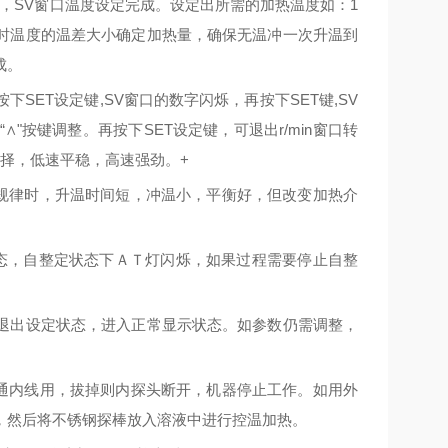
，
SV
窗口温度设定完成。设定出所需的加热温度如：
1
时温度的温差大小确定加热量，确保无温冲一次升温到
成。
按下
SET
设定键
,SV
窗口的数字闪烁，再按下
SET
键
,SV
"“∧"
按键调整。再按下
SET
设定键，可退出
r/min
窗口转
择，低速平稳，高速强劲。
+
规律时，升温时间短，冲温小，平衡好，但改变加热介
态，自整定状态下ＡＴ灯闪烁，如果过程需要停止自整
退出设定状态，进入正常显示状态。如参数仍需调整，
通内线用，拔掉则内探头断开，机器停止工作。如用外
，然后将不锈钢探棒放入溶液中进行控温加热。