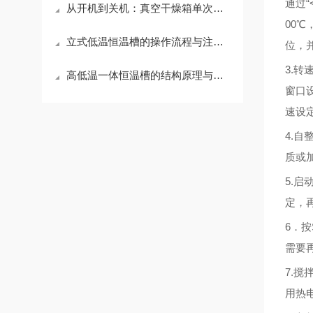
通过
“
从开机到关机：真空干燥箱单次测量完整操作指南
00℃
立式低温恒温槽的操作流程与注意事项：从加液到设定的完整指南
位，
3.
转
高低温一体恒温槽的结构原理与操作维护全解析
窗口
速设
4.
自
质或
5.
启
定，
6
．按
需要
7.
搅
用热