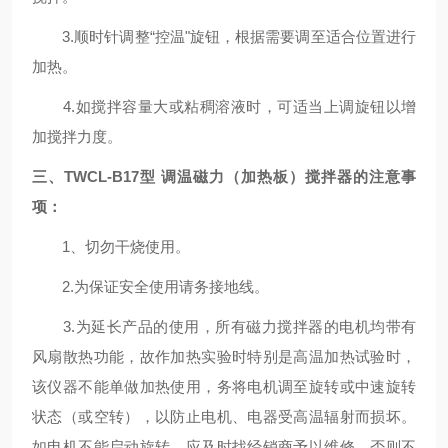
3.顺时针调整“控温"旋钮，根据需要调至适合位置进行
加热。
4.如搅拌容量大或粘稠溶液时，可适当上调旋钮以增
加搅拌力度。
三、
TWCL-B
17
型
调温磁力（加热板）搅拌器的
注意事
项
：
1、切勿干烧使用。
2.为保证安全使用请务接地线。
3.为延长产品的使用，所有磁力搅拌器的电机均带有
风扇散热功能，故作加热实验时特别是高温加热试验时，
该仪器不能单做加热使用，务将电机调至旋转或中速旋转
状态（或空转），以防止电机、电器受高温辐射而损坏。
如电机不能启动旋转，应及时找经销商予以维修，否则不