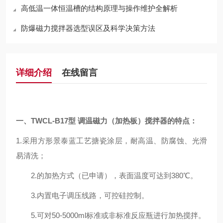
高低温一体恒温槽的结构原理与操作维护全解析
防爆磁力搅拌器选型误区及科学决策方法
详细介绍
在线留言
一、
TWCL-B
17
型
调温磁力（加热板）搅拌器的
特点
：
1.采用方形景泰蓝工艺搪瓷涂层，耐高温、防腐蚀、光滑
易清洗；
2.的加热方式（已申请），表面温度可达到380℃。
3.内置电子调压线路，可控硅控制。
5.可对50-5000ml标准或非标准反应瓶进行加热搅拌。