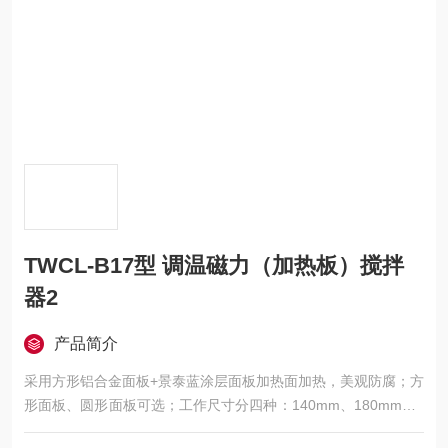
TWCL-B17型 调温磁力（加热板）搅拌
器2
产品简介
采用方形铝合金面板+景泰蓝涂层面板加热面加热，美观防腐；方
形面板、圆形面板可选；工作尺寸分四种：140mm、180mm、2
30mm、280mm；控温范围：室温-380℃；控温精度：±3℃（旋