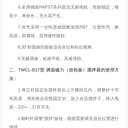
6.采用德国PAPST系列直流无刷电机，性能稳定，噪
音小，寿命长，无火花产生。
7.外壳采用一次性形成阻燃加强PBT，注塑外壳，耐
高温，防腐蚀，且绝缘性能好。
8.30°斜面操控面板适合坐位和站位视角。
9.无极调速，低速平稳，高速强劲。
二、
TWCL-B
17
型
调温磁力（加热板）搅拌器的
使用方
法
：
1.将立杆固定在搅拌器后上方螺丝孔内，调整好十字
夹高度，用夹将反应瓶固定好，放入合适搅拌子，插入电
源～220∨，打开开关。
2.顺时针调整“搅拌"旋钮，根据需要调至适合位置进行
搅拌。