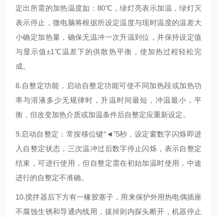
定出所需的加热温度如：80℃，绿灯亮表示加温，绿灯灭
表示停止，微电脑将根据所设定温度与现时温度的温差大
小确定加热量，确保无温冲一次升温到位，并保持设定值
与显示值±1℃温差下的供散热平衡，使加热过程轻松完
成。
8.自整定功能，启动自整定功能可使不同加热段或加热功
率与溶液多少无规律时，升温时间最短，冲温最小，平
衡，但改变加热介质或加温条件后自整定应重新设定。
9.启动自整定：常按移位键“◄"5秒，设定窗数字闪烁即进
入自整定状态，三次温冲过后数字停止闪烁，表示自整定
结束，可进行使用，但自整定需在初始加温时使用，中途
进行的自整定不准确。
10.搅拌器后下方有一橡胶塞子，用来保护外用热电偶插座
不腐蚀生锈和导通内线用，拔掉则内探头断开，机器停止