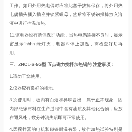
工作。如用外用热电偶时应将此塞子拔掉保存，将外用热
电偶插头插入插座并锁紧螺母，然后将不锈钢探棒放入溶
液中进行控温加热。
11.该电器设有断偶保护功能，当热电偶连接不良时，显示
窗显示“hhhh"绿灯灭，电器即停止加温，需检查好后再
用。
三、ZNCL-S
-5G
型 五点磁力搅拌加热锅
的
注意事项
：
1.请勿干烧使用。
2.仪器应有良好的接地。
3.次使用时，板内有白烟和异味冒出，属于正常现象，因
内部绝缘材料在生产过程中含有油质及其他化合物，应放
在通风处，数分钟消失后即可正常使用。
4.因搅拌器的电机和磁铁耐温有限，故作加热试验特别是