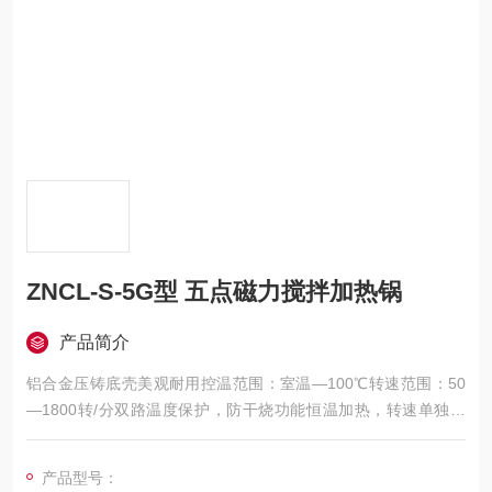
ZNCL-S-5G型 五点磁力搅拌加热锅
产品简介
铝合金压铸底壳美观耐用控温范围：室温—100℃转速范围：50
—1800转/分双路温度保护，防干烧功能恒温加热，转速单独控
制/显示控温精度：分辨率0.1℃，精度±0.2℃内、外传感器可交
替测控水、介质温度Pt100测温，智能PID控制，精确可靠PC透
产品型号：
明耐高温水槽，可直接查看反应过程搅拌容量50—500ml （烧杯