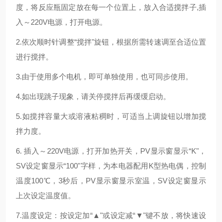
度，将反应瓶固定放在每一个位置上，放入合适搅拌子,插
入～
220V
电源，打开电源。
2.依次顺时针调整“搅拌"旋钮，根据所需转速调至合适位置
进行搅拌。
3.由于使用多个电机，即可单独使用，也可同步使用。
4.如出现跳子现象，请关停搅拌后再缓缓启动。
5.如搅拌容量大或溶液粘稠时，可适当上调旋钮以增加搅
拌力度。
6. 插入～
220V
电源，打开加热开关，
PV
显示窗显示“
K"
，
SV
设定窗显示“
100
"字样，为本电器配用
K
型热电偶，控制
温度
100
℃，
3
秒后，
PV
显示窗显示室温，
SV
设定窗显示
上次设定温度值。
7.温度设定：按设定加“▲"或设定减“▼"键不放，将快速设