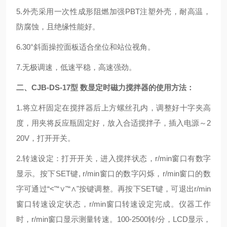
5.外壳采用一次性成形阻燃加强PBT注塑外壳，耐高温，
防腐蚀，且绝缘性能好。
6.30°斜面操控面板适合坐位和站位视角。
7.无极调速，低速平稳，高速强劲。
二、
CJB-DS-
17
型
数显定时磁力搅拌器的
使用方法：
1.将立杆固定在搅拌器后上方螺丝孔内，调整好十字夹高
度，用夹将反应瓶固定好，放入合适搅拌子，插入电源～2
20V，打开开关。
2.转速设定：打开开关，进入搅拌状态，r/min窗口有数字
显示。按下SET键, r/min窗口的数字闪烁，r/min窗口的数
字可通过“<"“∨"“∧"按键调整。再按下SET键，可退出r/min
窗口转速设定状态，r/min窗口转速设定完成。仪器工作
时，r/min窗口显示测量转速。100-2500转/分，LCD显示，