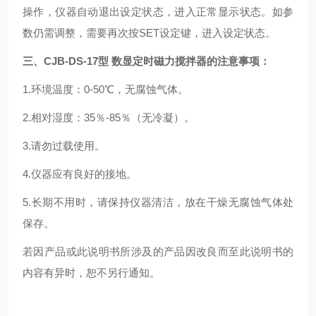
操作，仪器自动退出设定状态，进入正常显示状态。如参
数仍需调整，需要再次按SET设定键，进入设定状态。
三、
CJB-DS-
17
型
数显定时磁力搅拌器的
注意事项：
1.环境温度：0-50℃，无腐蚀气体。
2.相对湿度：35％-85％（无冷凝）。
3.请勿过载使用。
4.仪器应有良好的接地。
5.长期不用时，请保持仪器清洁，放在干燥无腐蚀气体处
保存。
若因产品或此说明书所涉及的产品因改良而至此说明书的
内容有异时，恕不另行通知。