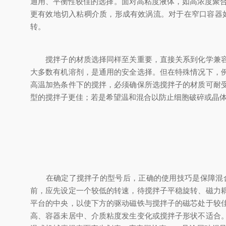
通用、平衡性较佳的选择。面对高粘度液体，如高浓度聚合
更有效地切入粘稠介质，形成有效涡流。对于在窄口容器如
转。
搅拌子的材质选择同样至关重要，直接关系到化学兼容性
大多数有机溶剂，是通用的安全选择。但在特殊情况下，
高温加热条件下的搅拌，必须确保所选搅拌子的材质可耐
型的搅拌子更佳；若是希望温和混合以防止细胞破碎或晶
在确定了搅拌子的型号后，正确的使用技巧是保障混合
前，应先设定一个较低的转速，待搅拌子平稳旋转、磁力
平台的中央，以使下方的驱动磁铁与搅拌子的磁芯处于较
高、容器未居中、介质粘度发生变化或搅拌子形状不适合