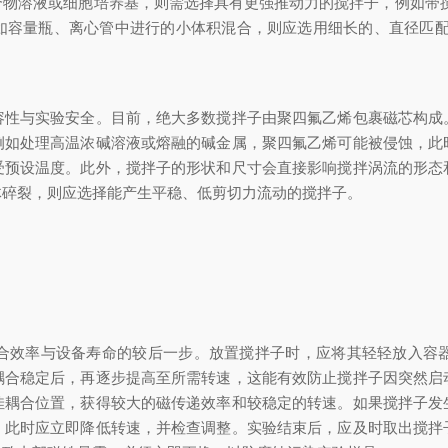
物溶液或细胞培养基，则需选择具有更强推动力的搅拌子，例如带搅拌
容量瓶、离心管中进行的小体积混合，则应选用细长的、直径匹配的
与实验安全。目前，绝大多数搅拌子由聚四氟乙烯包裹磁芯构成
例如处理高温浓碱溶液或熔融的碱金属，聚四氟乙烯可能被侵蚀，此
受预设温度。此外，搅拌子的形状和尺寸会直接影响搅拌涡流的形态
体碎裂，则应选择能产生平稳、低剪切力流动的搅拌子。
效率与设备寿命的较后一步。放置搅拌子时，应将其轻轻放入容器
耦合稳定后，再逐步提高至所需转速，这能有效防止搅拌子因突然启
佳耦合位置，获得较大的磁传递效率和较稳定的转速。如果搅拌子发
。此时应立即降低转速，并检查调整。实验结束后，应及时取出搅拌